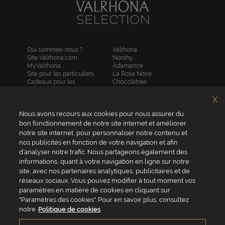
Qui sommes-nous ?
Valrhona
Site Valrhona.com
Norohy
MyValrhona
Adamance
Site pour les particuliers
La Rose Noire
Cadeaux pour les
Chocolatree
entreprises
Sosa
Avantages de commander
Pariani
X
en ligne
Villars
FAQ
Nous avons recours aux cookies pour nous assurer du
Republica del cacao
Contactez-nous
bon fonctionnement de notre site internet et améliorer
notre site internet, pour personnaliser notre contenu et
Service client
nos publicités en fonction de votre navigation et afin
04 75 07 51 51
d’analyser notre trafic. Nous partageons également des
informations, quant à votre navigation en ligne sur notre
Du lundi au jeudi : 8h - 18h
site, avec nos partenaires analytiques, publicitaires et de
Le vendredi : 8h - 17h
réseaux sociaux. Vous pouvez modifier à tout moment vos
paramètres en matière de cookies en cliquant sur
"Paramètres des cookies". Pour en savoir plus, consultez
notre
Politique de cookies
VALRHONA FRANCE - ZA Les Fleurons - 315 Allée des Bergerons -
26600 Mercurol - France