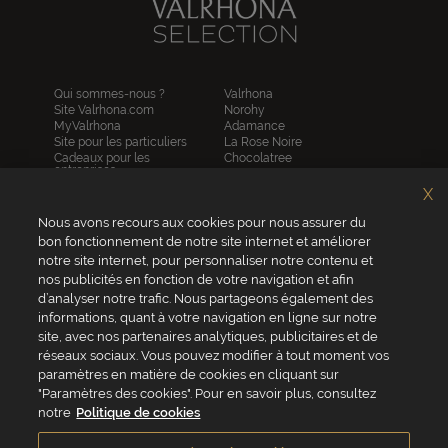
Qui sommes-nous ?
Valrhona
Site Valrhona.com
Norohy
MyValrhona
Adamance
Site pour les particuliers
La Rose Noire
Cadeaux pour les
Chocolatree
entreprises
Sosa
Avantages de commander
Pariani
X
en ligne
Villars
FAQ
Republica del cacao
Nous avons recours aux cookies pour nous assurer du
Contactez-nous
bon fonctionnement de notre site internet et améliorer
notre site internet, pour personnaliser notre contenu et
Service client
nos publicités en fonction de votre navigation et afin
04 75 07 51 51
d’analyser notre trafic. Nous partageons également des
informations, quant à votre navigation en ligne sur notre
Du lundi au jeudi : 8h - 18h
site, avec nos partenaires analytiques, publicitaires et de
Le vendredi : 8h - 17h
réseaux sociaux. Vous pouvez modifier à tout moment vos
paramètres en matière de cookies en cliquant sur
"Paramètres des cookies". Pour en savoir plus, consultez
notre
Politique de cookies
VALRHONA FRANCE - ZA Les Fleurons - 315 Allée des Bergerons -
26600 Mercurol - France