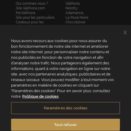
Qui sommes-nous ?
Valrhona
Site Valrhona.com
Norohy
MyValrhona
Adamance
Site pour les particuliers
La Rose Noire
Cadeaux pour les
Chocolatree
entreprises
Sosa
Avantages de commander
Pariani
X
en ligne
Villars
FAQ
Nous avons recours aux cookies pour nous assurer du
Republica del cacao
Contactez-nous
bon fonctionnement de notre site internet et améliorer
notre site internet, pour personnaliser notre contenu et
Service client
nos publicités en fonction de votre navigation et afin
04 75 07 51 51
d’analyser notre trafic. Nous partageons également des
informations, quant à votre navigation en ligne sur notre
Du lundi au jeudi : 8h - 18h
site, avec nos partenaires analytiques, publicitaires et de
Le vendredi : 8h - 17h
réseaux sociaux. Vous pouvez modifier à tout moment vos
paramètres en matière de cookies en cliquant sur
"Paramètres des cookies". Pour en savoir plus, consultez
notre
Politique de cookies
VALRHONA FRANCE - ZA Les Fleurons - 315 Allée des Bergerons -
26600 Mercurol - France
Paramètres des cookies
Conditions générales de vente
Politique de cookies
Vie privée
Mentions légales
Crédits
Accessibilité
Tout refuser