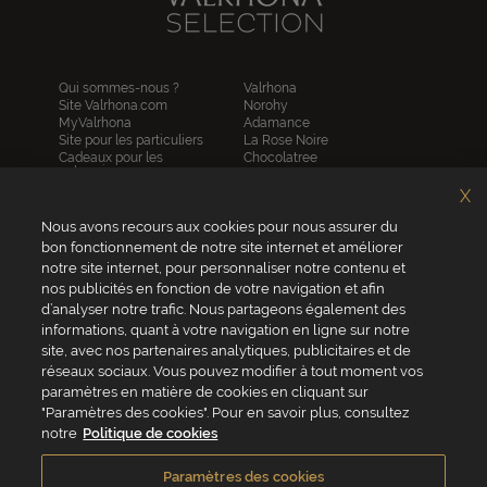
Qui sommes-nous ?
Valrhona
Site Valrhona.com
Norohy
MyValrhona
Adamance
Site pour les particuliers
La Rose Noire
Cadeaux pour les
Chocolatree
entreprises
Sosa
Avantages de commander
Pariani
X
en ligne
Villars
FAQ
Nous avons recours aux cookies pour nous assurer du
Republica del cacao
Contactez-nous
bon fonctionnement de notre site internet et améliorer
notre site internet, pour personnaliser notre contenu et
Service client
nos publicités en fonction de votre navigation et afin
04 75 07 51 51
d’analyser notre trafic. Nous partageons également des
informations, quant à votre navigation en ligne sur notre
Du lundi au jeudi : 8h - 18h
site, avec nos partenaires analytiques, publicitaires et de
Le vendredi : 8h - 17h
réseaux sociaux. Vous pouvez modifier à tout moment vos
paramètres en matière de cookies en cliquant sur
"Paramètres des cookies". Pour en savoir plus, consultez
notre
Politique de cookies
VALRHONA FRANCE - ZA Les Fleurons - 315 Allée des Bergerons -
26600 Mercurol - France
Paramètres des cookies