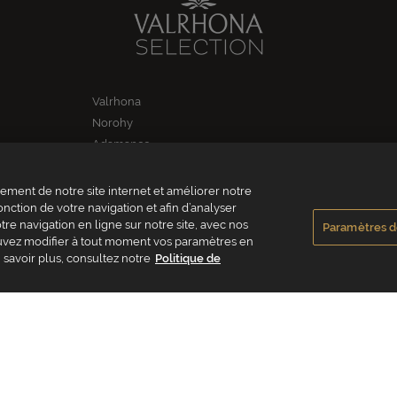
Valrhona
Norohy
Adamance
La Rose Noire
Chocolatree
ment de notre site internet et améliorer notre
onction de votre navigation et afin d’analyser
Sosa
re navigation en ligne sur notre site, avec nos
Paramètres d
Pariani
pouvez modifier à tout moment vos paramètres en
Villars
 savoir plus, consultez notre
Politique de
Republica del cacao
HONA FRANCE - ZA Les Fleurons - 315 Allée des Bergerons - 26600 Mercurol - F