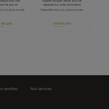
astique avec une
Origine Pologne, nectar doux et
nce de 300 ml
régressif aux notes de bonbon
s 2 à 3 jours ouvrés.
Disponible sous 2 à 3 jours ouvrés.
r les prix
voir les prix
.
s recettes
Nos services