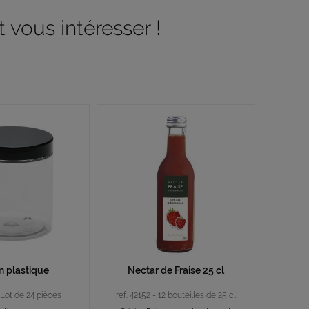
 vous intéresser !
n plastique
Nectar de Fraise 25 cl
- Lot de 24 pièces
ref. 42152 - 12 bouteilles de 25 cl