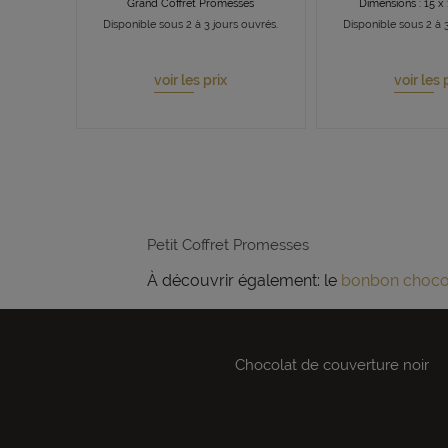
Grand Coffret Promesses
Dimensions : 15 x 
Disponible sous 2 à 3 jours ouvrés.
Disponible sous 2 à 3
voir les prix
voir les 
Petit Coffret Promesses
À découvrir également: le
bonbon choco
Chocolat de couverture noir