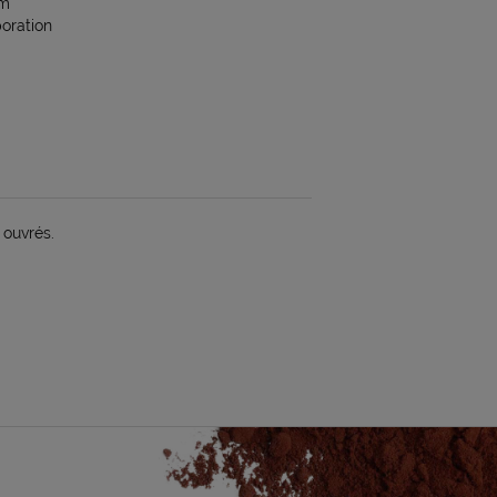
cm
poration
 ouvrés.