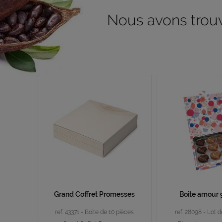
Nous avons trouvé
Grand Coffret Promesses
Boîte amour 
ref. 43371 - Boite de 10 pièces
ref. 28098 - Lot 