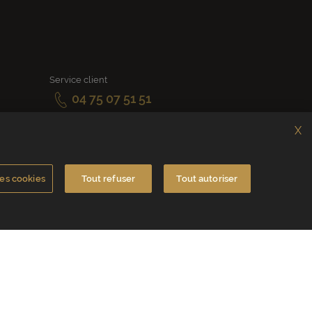
Service client
04 75 07 51 51
Du lundi au jeudi : 8h - 18h
X
Le vendredi : 8h - 17h
es cookies
Tout refuser
Tout autoriser
Contactez-nous
rance