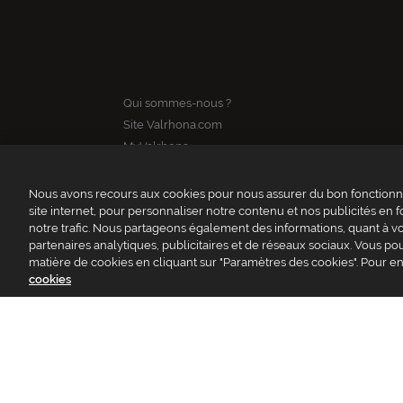
Qui sommes-nous ?
Site Valrhona.com
MyValrhona
Site pour les particuliers
Cadeaux pour les entreprises
Nous avons recours aux cookies pour nous assurer du bon fonctionne
site internet, pour personnaliser notre contenu et nos publicités en f
Avantages de commander en ligne
notre trafic. Nous partageons également des informations, quant à vot
FAQ
partenaires analytiques, publicitaires et de réseaux sociaux. Vous 
Contactez-nous
matière de cookies en cliquant sur "Paramètres des cookies". Pour en
cookies
VALR