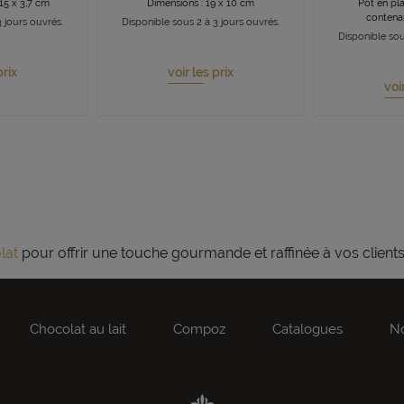
15 x 3,7 cm
Dimensions : 19 x 10 cm
Pot en pl
contena
 jours ouvrés.
Disponible sous 2 à 3 jours ouvrés.
Disponible sou
prix
voir les prix
voi
lat
pour offrir une touche gourmande et raffinée à vos clients
Chocolat au lait
Compoz
Catalogues
No