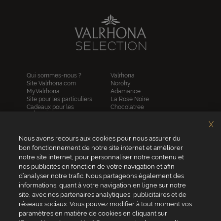
Qui sommes-nous ?
Valrhona
Site Valrhona.com
Norohy
MyValrhona
Adamance
Site pour les particuliers
La Rose Noire
Cadeaux pour les
Chocolatree
entreprises
Sosa
Avantages de commander
Pariani
X
en ligne
Villars
FAQ
Nous avons recours aux cookies pour nous assurer du
Republica del cacao
Contactez-nous
bon fonctionnement de notre site internet et améliorer
notre site internet, pour personnaliser notre contenu et
Service client
nos publicités en fonction de votre navigation et afin
04 75 07 51 51
d’analyser notre trafic. Nous partageons également des
informations, quant à votre navigation en ligne sur notre
Du lundi au jeudi : 8h - 18h
site, avec nos partenaires analytiques, publicitaires et de
Le vendredi : 8h - 17h
réseaux sociaux. Vous pouvez modifier à tout moment vos
paramètres en matière de cookies en cliquant sur