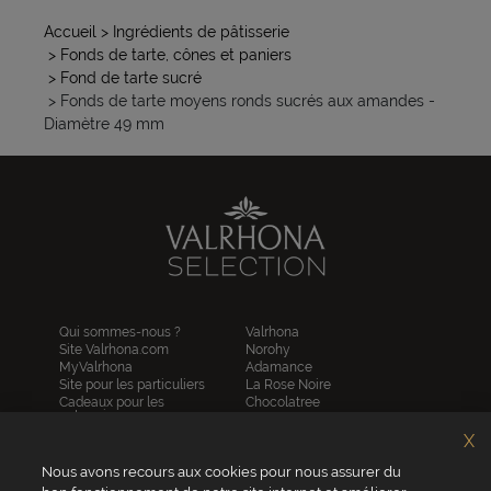
Accueil
> Ingrédients de pâtisserie
> Fonds de tarte, cônes et paniers
> Fond de tarte sucré
> Fonds de tarte moyens ronds sucrés aux amandes -
Diamètre 49 mm
Qui sommes-nous ?
Valrhona
Site Valrhona.com
Norohy
MyValrhona
Adamance
Site pour les particuliers
La Rose Noire
Cadeaux pour les
Chocolatree
entreprises
Sosa
Avantages de commander
Pariani
X
en ligne
Villars
FAQ
Nous avons recours aux cookies pour nous assurer du
Republica del cacao
Contactez-nous