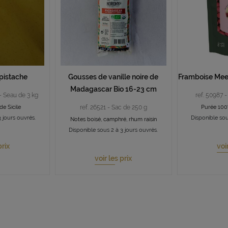
pistache
Gousses de vanille noire de
Framboise Mee
Madagascar Bio 16-23 cm
- Seau de 3 kg
ref. 50987 -
de Sicile
ref. 26521 - Sac de 250 g
Purée 100%
 jours ouvrés.
Disponible sou
Notes boisé, camphré, rhum raisin
Disponible sous 2 à 3 jours ouvrés.
prix
voi
voir les prix