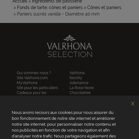
Accueil
> Ingrédients de pâtisserie
> Fonds de tarte, cônes et paniers
> Cônes et paniers
> Paniers sucrés vanille - Diamètre 40 mm
Qui sommes-nous ?
Valrhona
Site Valrhona.com
Norohy
MyValrhona
Adamance
Site pour les particuliers
La Rose Noire
Cadeaux pour les
Chocolatree
entreprises
Sosa
Avantages de commander
Pariani
X
en ligne
Villars
FAQ
Nous avons recours aux cookies pour nous assurer du
Republica del cacao
Contactez-nous
bon fonctionnement de notre site internet et améliorer
notre site internet, pour personnaliser notre contenu et
Service client
nos publicités en fonction de votre navigation et afin
04 75 07 51 51
d’analyser notre trafic. Nous partageons également des