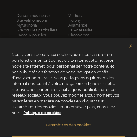
Qui sommes-nous ?
Valrhona
Site Valrhona.com
Norohy
MyValrhona
Adamance
Site pour les particuliers
La Rose Noire
Cadeaux pour les
Chocolatree
entreprises
Sosa
Avantages de commander
Pariani
X
en ligne
Villars
FAQ
Nous avons recours aux cookies pour nous assurer du
Republica del cacao
Contactez-nous
bon fonctionnement de notre site internet et améliorer
notre site internet, pour personnaliser notre contenu et
Service client
nos publicités en fonction de votre navigation et afin
04 75 07 51 51
d’analyser notre trafic. Nous partageons également des
informations, quant à votre navigation en ligne sur notre
Du lundi au jeudi : 8h - 18h
site, avec nos partenaires analytiques, publicitaires et de
Le vendredi : 8h - 17h
réseaux sociaux. Vous pouvez modifier à tout moment vos
paramètres en matière de cookies en cliquant sur
"Paramètres des cookies". Pour en savoir plus, consultez
notre
Politique de cookies
VALRHONA FRANCE - ZA Les Fleurons - 315 Allée des Bergerons -
26600 Mercurol - France
Paramètres des cookies
Conditions générales de vente
Politique de cookies
Vie privée