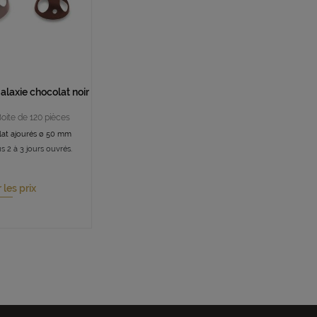
alaxie chocolat noir
Boite de 120 pièces
at ajourés ø 50 mm
s 2 à 3 jours ouvrés.
r les prix