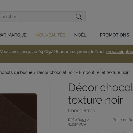
PAR MARQUE
NOUVEAUTÉS
NOËL
PROMOTIONS
Vous avez jusqu'au 04/09/26 pour vos préco de Noël,
en savoir plus
mbouts de bûche
> Décor chocolat noir - Embout relief texture noir
Décor chocola
texture noir
Chocolatree
Réf:
46453 /
Boite de 6
41829VCR