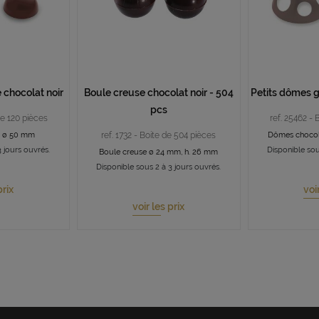
 chocolat noir
Boule creuse chocolat noir - 504
Petits dômes g
pcs
de 120 pièces
ref. 25462 - 
t ø 50 mm
ref. 1732 - Boite de 504 pièces
Dômes chocol
 jours ouvrés.
Disponible sou
Boule creuse ø 24 mm, h. 26 mm
Disponible sous 2 à 3 jours ouvrés.
prix
voi
voir les prix