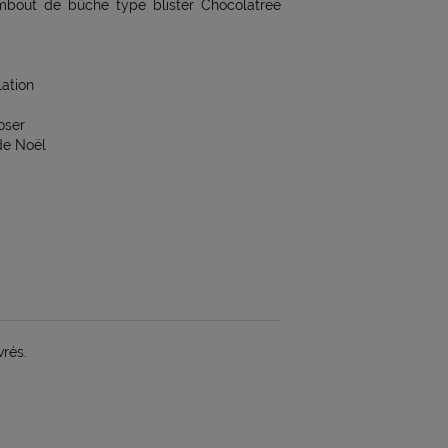
mbout de bûche type blister Chocolatree
ation
oser
de Noël
vrés.