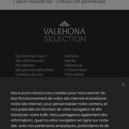
> Décor chocolat noir - Embout cerf géométrique
Qui sommes-nous ?
Valrhona
Site Valrhona.com
Norohy
MyValrhona
Adamance
Site pour les particuliers
La Rose Noire
Cadeaux pour les
Chocolatree
entreprises
Sosa
Avantages de commander
Pariani
X
en ligne
Villars
FAQ
Nous avons recours aux cookies pour nous assurer du
Republica del cacao
Contactez-nous
bon fonctionnement de notre site internet et améliorer
notre site internet, pour personnaliser notre contenu et
Service client
nos publicités en fonction de votre navigation et afin
04 75 07 51 51
d’analyser notre trafic. Nous partageons également des
informations, quant à votre navigation en ligne sur notre
Du lundi au jeudi : 8h - 18h
site, avec nos partenaires analytiques, publicitaires et de
Le vendredi : 8h - 17h