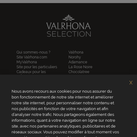
Qui sommes-nous ?
Valrhona
Site Valrhona.com
Norohy
MyValrhona
Adamance
Site pour les particuliers
La Rose Noire
Cadeaux pour les
Chocolatree
entreprises
Sosa
Avantages de commander
Pariani
X
en ligne
Villars
FAQ
Nous avons recours aux cookies pour nous assurer du
Republica del cacao
Contactez-nous
bon fonctionnement de notre site internet et améliorer
notre site internet, pour personnaliser notre contenu et
Service client
nos publicités en fonction de votre navigation et afin
04 75 07 51 51
d’analyser notre trafic. Nous partageons également des
informations, quant à votre navigation en ligne sur notre
Du lundi au jeudi : 8h - 18h
site, avec nos partenaires analytiques, publicitaires et de
Le vendredi : 8h - 17h
réseaux sociaux. Vous pouvez modifier à tout moment vos