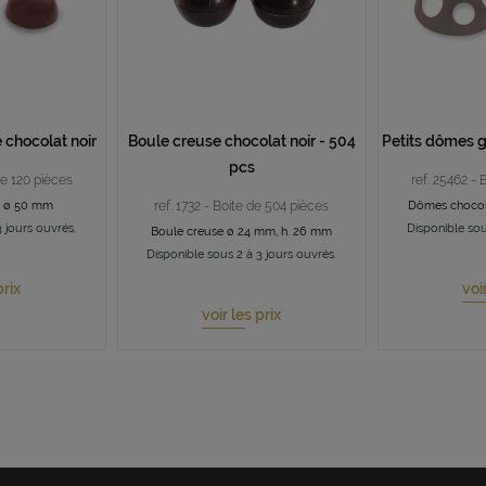
 chocolat noir
Boule creuse chocolat noir - 504
Petits dômes g
pcs
de 120 pièces
ref. 25462 - 
t ø 50 mm
ref. 1732 - Boite de 504 pièces
Dômes chocol
 jours ouvrés.
Disponible sou
Boule creuse ø 24 mm, h. 26 mm
Disponible sous 2 à 3 jours ouvrés.
prix
voi
voir les prix