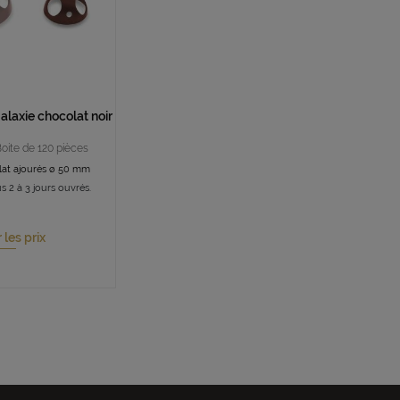
alaxie chocolat noir
Boite de 120 pièces
at ajourés ø 50 mm
s 2 à 3 jours ouvrés.
r les prix