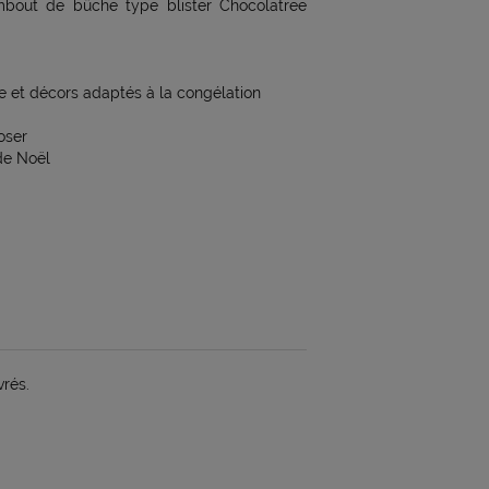
mbout de bûche type blister Chocolatree
le et décors adaptés à la congélation
oser
de Noël
vrés.