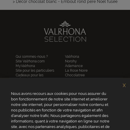
> Décor chocolat blanc - Embout rond père Noël fusée
Qui sommes-nous ?
Valrhona
Site Valrhona.com
Norohy
MyValrhona
Adamance
Site pour les particuliers
La Rose Noire
Cadeaux pour les
Chocolatree
entreprises
Sosa
Avantages de commander
Pariani
X
en ligne
Villars
FAQ
Nous avons recours aux cookies pour nous assurer du
Republica del cacao
Contactez-nous
bon fonctionnement de notre site internet et améliorer
notre site internet, pour personnaliser notre contenu et
Service client
nos publicités en fonction de votre navigation et afin
04 75 07 51 51
d’analyser notre trafic. Nous partageons également des
informations, quant à votre navigation en ligne sur notre
Du lundi au jeudi : 8h - 18h
site, avec nos partenaires analytiques, publicitaires et de
Le vendredi : 8h - 17h