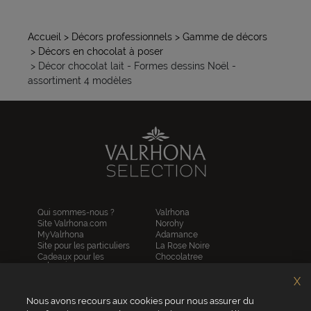
Accueil
> Décors professionnels
> Gamme de décors
> Décors en chocolat à poser
> Décor chocolat lait - Formes dessins Noël -
assortiment 4 modèles
Qui sommes-nous ?
Valrhona
Site Valrhona.com
Norohy
MyValrhona
Adamance
Site pour les particuliers
La Rose Noire
Cadeaux pour les
Chocolatree
entreprises
Sosa
Avantages de commander
Pariani
X
en ligne
Villars
FAQ
Nous avons recours aux cookies pour nous assurer du
Republica del cacao
Contactez-nous