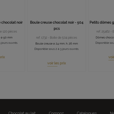
 chocolat noir
Boule creuse chocolat noir - 504
Petits dômes g
pcs
de 120 pièces
ref. 25462 - 
t ø 50 mm
ref. 1732 - Boite de 504 pièces
Dômes chocol
 jours ouvrés.
Disponible sou
Boule creuse ø 24 mm, h. 26 mm
Disponible sous 2 à 3 jours ouvrés.
prix
voi
voir les prix
Chocolat au lait
Compoz
Catalogues
No