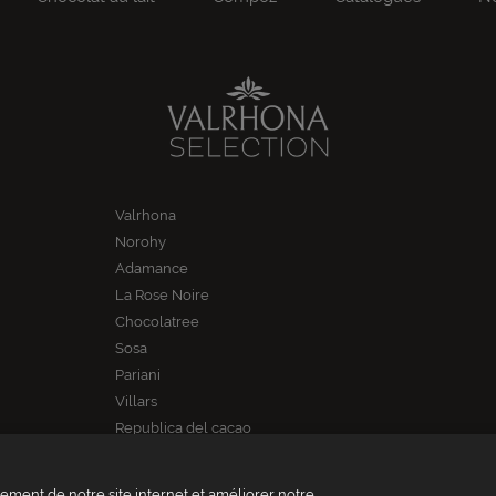
Valrhona
Norohy
Adamance
La Rose Noire
Chocolatree
Sosa
Pariani
Villars
Republica del cacao
ment de notre site internet et améliorer notre