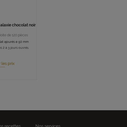
alaxie chocolat noir
Boite de 120 pièces
at ajourés ø 50 mm
s 2 à 3 jours ouvrés.
r les prix
s recettes
Nos services