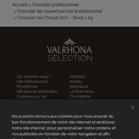
Accueil
> Chocolat professionnel
> Chocolat de couverture noir professionnel
> Chocolat noir Oriado 60% - fèves 1 kg
Qui sommes-nous ?
Valrhona
Site Valrhona.com
Norohy
MyValrhona
Adamance
Site pour les particuliers
La Rose Noire
Cadeaux pour les
Chocolatree
entreprises
Sosa
Avantages de commander
Pariani
X
en ligne
Villars
FAQ
Nous avons recours aux cookies pour nous assurer du
Republica del cacao
Contactez-nous
bon fonctionnement de notre site internet et améliorer
notre site internet, pour personnaliser notre contenu et
Service client
nos publicités en fonction de votre navigation et afin
04 75 07 51 51