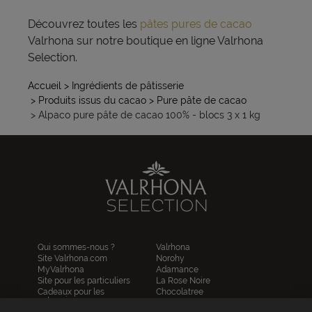
Découvrez toutes les
pâtes pures de cacao
Valrhona sur notre boutique en ligne Valrhona
Selection.
Accueil
> Ingrédients de pâtisserie
> Produits issus du cacao
> Pure pâte de cacao
> Alpaco pure pâte de cacao 100% - blocs 3 x 1 kg
Qui sommes-nous ?
Valrhona
Site Valrhona.com
Norohy
MyValrhona
Adamance
Site pour les particuliers
La Rose Noire
Cadeaux pour les
Chocolatree
entreprises
Sosa
Avantages de commander