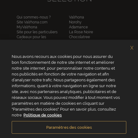
Qui sommes-nous ?
Valrhona
Site Valrhona.com
Norohy
MyValrhona
Adamance
Site pour les particuliers
La Rose Noire
Cadeaux pour les
Chocolatree
entreprises
Sosa
Avantages de commander
Pariani
X
en ligne
Villars
FAQ
Nous avons recours aux cookies pour nous assurer du
Republica del cacao
Contactez-nous
bon fonctionnement de notre site internet et améliorer
notre site internet, pour personnaliser notre contenu et
Service client
nos publicités en fonction de votre navigation et afin
04 75 07 51 51
d’analyser notre trafic. Nous partageons également des
informations, quant à votre navigation en ligne sur notre
Du lundi au jeudi : 8h - 18h
site, avec nos partenaires analytiques, publicitaires et de
Le vendredi : 8h - 17h
réseaux sociaux. Vous pouvez modifier à tout moment vos
paramètres en matière de cookies en cliquant sur
"Paramètres des cookies". Pour en savoir plus, consultez
notre
Politique de cookies
VALRHONA FRANCE - ZA Les Fleurons - 315 Allée des Bergerons -
26600 Mercurol - France
Paramètres des cookies
Conditions générales de vente
Politique de cookies
Vie privée