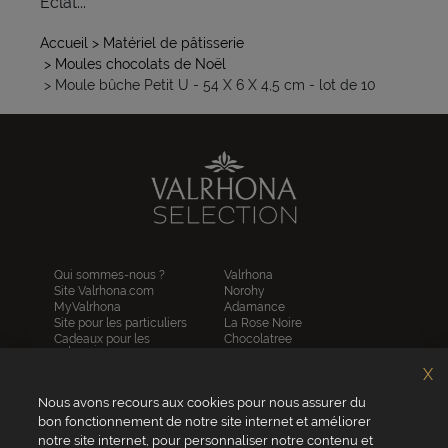
Eclat...
Accueil
> Matériel de pâtisserie
> Moules chocolats de Noël
> Moule bûche Petit U - 54 X 6 X 4,5 cm - lot de 10
Qui sommes-nous ?
Valrhona
Site Valrhona.com
Norohy
MyValrhona
Adamance
Site pour les particuliers
La Rose Noire
Cadeaux pour les
Chocolatree
entreprises
Sosa
Avantages de commander
Pariani
X
en ligne
Villars
FAQ
Nous avons recours aux cookies pour nous assurer du
Republica del cacao
Contactez-nous
bon fonctionnement de notre site internet et améliorer
notre site internet, pour personnaliser notre contenu et