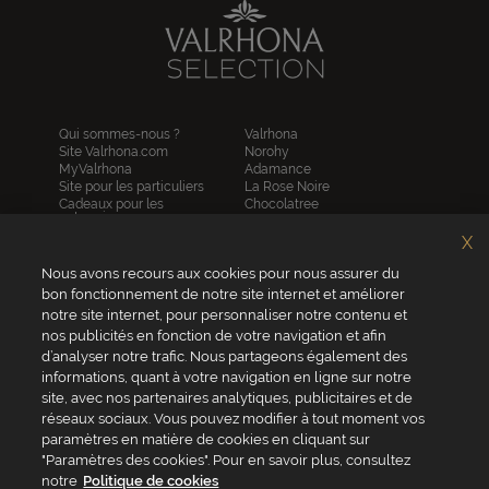
Qui sommes-nous ?
Valrhona
Site Valrhona.com
Norohy
MyValrhona
Adamance
Site pour les particuliers
La Rose Noire
Cadeaux pour les
Chocolatree
entreprises
Sosa
Avantages de commander
Pariani
X
en ligne
Villars
FAQ
Nous avons recours aux cookies pour nous assurer du
Republica del cacao
Contactez-nous
bon fonctionnement de notre site internet et améliorer
notre site internet, pour personnaliser notre contenu et
Service client
nos publicités en fonction de votre navigation et afin
04 75 07 51 51
d’analyser notre trafic. Nous partageons également des
informations, quant à votre navigation en ligne sur notre
Du lundi au jeudi : 8h - 18h
site, avec nos partenaires analytiques, publicitaires et de
Le vendredi : 8h - 17h
réseaux sociaux. Vous pouvez modifier à tout moment vos
paramètres en matière de cookies en cliquant sur
"Paramètres des cookies". Pour en savoir plus, consultez
notre
Politique de cookies