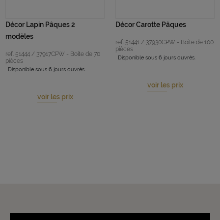
Décor Lapin Pâques 2
Décor Carotte Pâques
modèles
ref. 51441 / 37930CPW - Boite de 100
pièces
ref. 51444 / 37917CPW - Boite de 70
Disponible sous 6 jours ouvrés.
pièces
Disponible sous 6 jours ouvrés.
voir les prix
voir les prix