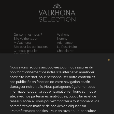
Qui sommes-nous ?
Valrhona
Site Valrhona.com
Norohy
MyValrhona
Adamance
Site pour les particuliers
La Rose Noire
Cadeaux pour les
Chocolatree
entreprises
Sosa
Avantages de commander
Pariani
X
en ligne
Villars
FAQ
Nous avons recours aux cookies pour nous assurer du
Republica del cacao
Contactez-nous
bon fonctionnement de notre site internet et améliorer
notre site internet, pour personnaliser notre contenu et
Service client
nos publicités en fonction de votre navigation et afin
04 75 07 51 51
d’analyser notre trafic. Nous partageons également des
informations, quant à votre navigation en ligne sur notre
Du lundi au jeudi : 8h - 18h
site, avec nos partenaires analytiques, publicitaires et de
Le vendredi : 8h - 17h
réseaux sociaux. Vous pouvez modifier à tout moment vos
paramètres en matière de cookies en cliquant sur
"Paramètres des cookies". Pour en savoir plus, consultez