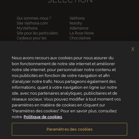
Qui sommes-nous ?
Valrhona
Site Valrhona.com
Norohy
MyValrhona
Adamance
Site pour les particuliers
La Rose Noire
Cadeaux pour les
Chocolatree
entreprises
Sosa
Avantages de commander
Pariani
X
en ligne
Villars
FAQ
Nous avons recours aux cookies pour nous assurer du
Republica del cacao
Contactez-nous
bon fonctionnement de notre site internet et améliorer
notre site internet, pour personnaliser notre contenu et
Service client
nos publicités en fonction de votre navigation et afin
04 75 07 51 51
d’analyser notre trafic. Nous partageons également des
informations, quant à votre navigation en ligne sur notre
Du lundi au jeudi : 8h - 18h
site, avec nos partenaires analytiques, publicitaires et de
Le vendredi : 8h - 17h
réseaux sociaux. Vous pouvez modifier à tout moment vos
paramètres en matière de cookies en cliquant sur
"Paramètres des cookies". Pour en savoir plus, consultez
notre
Politique de cookies
VALRHONA FRANCE - ZA Les Fleurons - 315 Allée des Bergerons -
26600 Mercurol - France
Paramètres des cookies
Conditions générales de vente
Politique de cookies
Vie privée