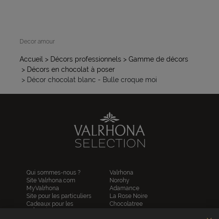
Decor amour
Accueil
> Décors professionnels
> Gamme de décors
> Décors en chocolat à poser
> Décor chocolat blanc - Bulle croque moi
Qui sommes-nous ?
Valrhona
Site Valrhona.com
Norohy
MyValrhona
Adamance
Site pour les particuliers
La Rose Noire
Cadeaux pour les
Chocolatree
entreprises
Sosa
Avantages de commander