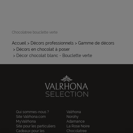
Chocolatree bouclette verte
Accueil
> Décors professionnels
> Gamme de décors
> Décors en chocolat à poser
> Décor chocolat blanc - Bouclette verte
Qui sommes-nous ?
Valrhona
Site Valrhona.com
Norohy
MyValrhona
Adamance
Site pour les particuliers
La Rose Noire
Cadeaux pour les
Chocolatree