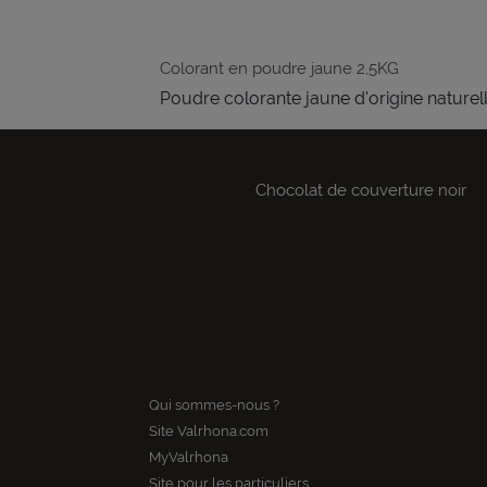
Colorant en poudre jaune 2,5KG
Poudre colorante jaune d'origine naturell
Chocolat de couverture noir
Qui sommes-nous ?
Site Valrhona.com
MyValrhona
Site pour les particuliers