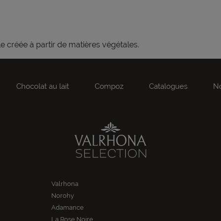
e créée à partir de matières végétales.
Chocolat au lait
Compoz
Catalogues
No
Valrhona
Norohy
Adamance
La Rose Noire