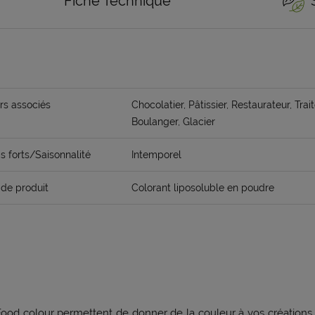
Fiche Technique
rs associés
Chocolatier, Pâtissier, Restaurateur, Trait
Boulanger, Glacier
 forts/Saisonnalité
Intemporel
de produit
Colorant liposoluble en poudre
ood colour permettent de donner de la couleur à vos créations 