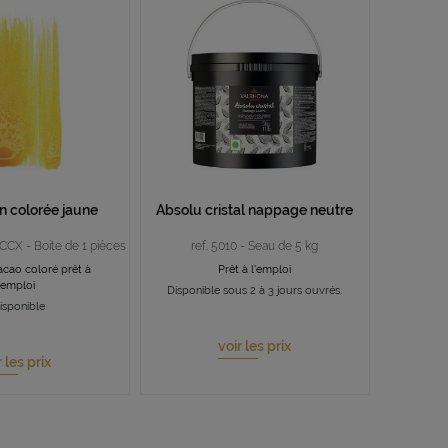
n colorée jaune
Absolu cristal nappage neutre
7CCX - Boite de 1 pièces
ref. 5010 - Seau de 5 kg
acao coloré prêt à
Prêt à l'emploi
'emploi
Disponible sous 2 à 3 jours ouvrés.
isponible
voir les prix
r les prix