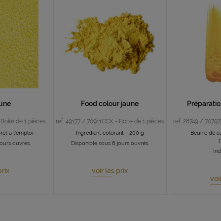
aune
Food colour jaune
Préparatio
 Boite de 1 pièces
ref. 49177 / 70911CCX - Boite de 1 pièces
ref. 28749 / 7079
rêt à l'emploi
Ingrédient colorant - 200 g
Beurre de c
l
jours ouvrés.
Disponible sous 6 jours ouvrés.
Ind
prix
voir les prix
voi