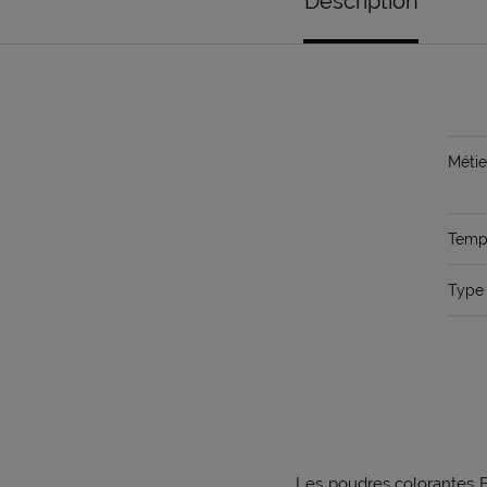
Description
Métie
Temps
Type 
Les poudres colorantes F