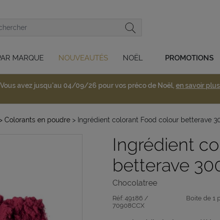
PAR MARQUE
NOUVEAUTÉS
NOËL
PROMOTIONS
Vous avez jusqu'au 04/09/26 pour vos préco de Noël,
en savoir plus
> Colorants en poudre
> Ingrédient colorant Food colour betterave 3
Ingrédient co
betterave 30
Chocolatree
Réf:
49186 /
Boite de 1 
70908CCX