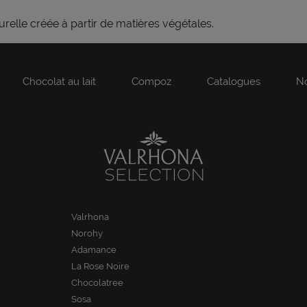
relle créée à partir de matières végétales.
Chocolat au lait
Compoz
Catalogues
No
Valrhona
Norohy
Adamance
La Rose Noire
Chocolatree
Sosa