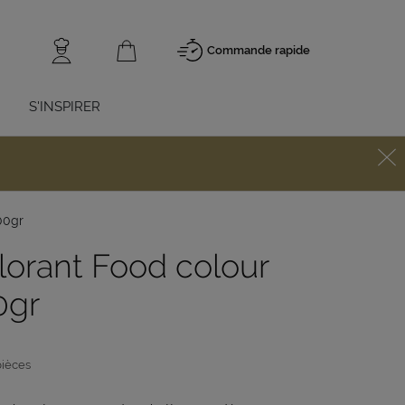
Commande rapide
S'INSPIRER
00gr
lorant Food colour
0gr
pièces