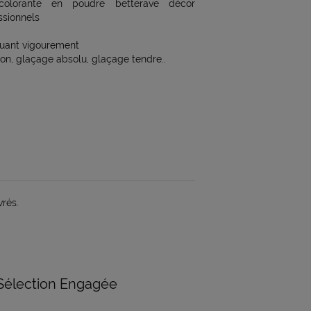
 colorante en poudre betterave décor
ssionnels
uant vigourement
on, glaçage absolu, glaçage tendre..
vrés.
Sélection Engagée