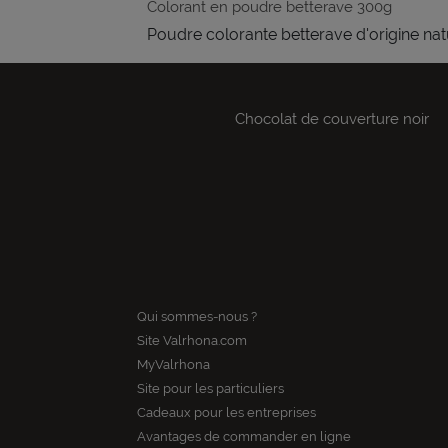
Colorant en poudre betterave 300g
Poudre colorante betterave d'origine natu
Chocolat de couverture noir
Qui sommes-nous ?
Site Valrhona.com
MyValrhona
Site pour les particuliers
Cadeaux pour les entreprises
Avantages de commander en ligne