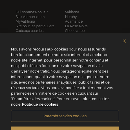
Qui sommes-nous ?
Valrhona
Site Valrhona.com
Norohy
MyValrhona
Adamance
Site pour les particuliers
La Rose Noire
Cadeaux pour les
Chocolatree
entreprises
Sosa
Avantages de commander
Pariani
X
en ligne
Villars
FAQ
Nous avons recours aux cookies pour nous assurer du
Republica del cacao
Contactez-nous
bon fonctionnement de notre site internet et améliorer
notre site internet, pour personnaliser notre contenu et
Service client
nos publicités en fonction de votre navigation et afin
04 75 07 51 51
d’analyser notre trafic. Nous partageons également des
informations, quant à votre navigation en ligne sur notre
Du lundi au jeudi : 8h - 18h
site, avec nos partenaires analytiques, publicitaires et de
Le vendredi : 8h - 17h
réseaux sociaux. Vous pouvez modifier à tout moment vos
paramètres en matière de cookies en cliquant sur
"Paramètres des cookies". Pour en savoir plus, consultez
notre
Politique de cookies
VALRHONA FRANCE - ZA Les Fleurons - 315 Allée des Bergerons -
26600 Mercurol - France
Paramètres des cookies
Conditions générales de vente
Politique de cookies
Vie privée
Mentions légales
Crédits
Accessibilité