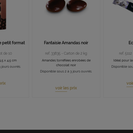
 petit format
Fantaisie Amandas noir
Ec
ot de 10
ref. 33835 - Carton de 2 kg
ref. 5112
4,5 x 4,5 cm
Amandes torréfiées enrobées de
Idéal pour la
chocolat noir
 jours ouvrés.
Disponible sou
Disponible sous 2 à 3 jours ouvrés.
prix
voi
voir les prix