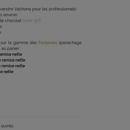
vendre Valrhona pour les professionnels
es environ
de chocolat
Ivoire 35%
es
p
sur la gamme des
Fantaisies
(panachage
au panier :
remise nette
e remise nette
e remise nette
e nette
 ouvrés.