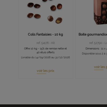
Colis Fantaisies - 10 kg
Boite gourmandise
ref. 54176 - Kit
ref. 52790 - L
Offre 10 kg - 15% de remise nette et
Dimensions : 11 x 
40 étuis offerts
Disponible sous 2 à 3
Livrable du 14/09/2026 au 31/12/2026
voir les 
voir les prix