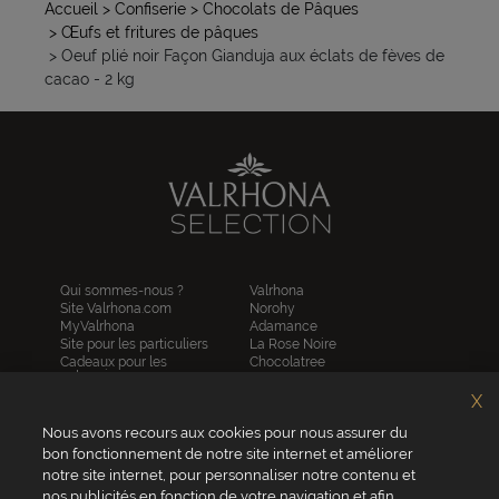
Accueil
> Confiserie
> Chocolats de Pâques
> Œufs et fritures de pâques
> Oeuf plié noir Façon Gianduja aux éclats de fèves de
cacao - 2 kg
Qui sommes-nous ?
Valrhona
Site Valrhona.com
Norohy
MyValrhona
Adamance
Site pour les particuliers
La Rose Noire
Cadeaux pour les
Chocolatree
entreprises
Sosa
Avantages de commander
Pariani
X
en ligne
Villars
FAQ
Nous avons recours aux cookies pour nous assurer du
Republica del cacao
Contactez-nous
bon fonctionnement de notre site internet et améliorer
notre site internet, pour personnaliser notre contenu et
Service client
nos publicités en fonction de votre navigation et afin