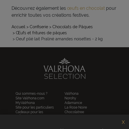
Découvrez également les
œufs en chocolat
pour
enrichir toutes vos créations festives.
Accueil
> Confiserie
> Chocolats de Pâques
> Œufs et fritures de pâques
> Oeuf plié lait Praliné amandes noisettes - 2 kg
Qui sommes-nous ?
Valrhona
Site Valrhona.com
Norohy
MyValrhona
Adamance
Site pour les particuliers
La Rose Noire
Cadeaux pour les
Chocolatree
entreprises
Sosa
Avantages de commander
Pariani
X
en ligne
Villars
FAQ