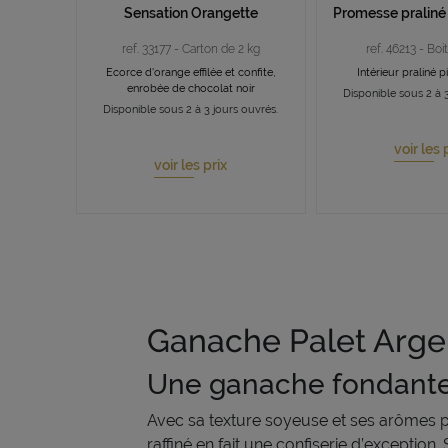
Sensation Orangette
Promesse praliné 
ref. 33177 - Carton de 2 kg
ref. 46213 - Boi
Ecorce d'orange effilée et confite,
Intérieur praliné 
enrobée de chocolat noir
Disponible sous 2 à 3
Disponible sous 2 à 3 jours ouvrés.
voir les 
voir les prix
Ganache Palet Arge
Une ganache fondante
Avec sa texture soyeuse et ses arômes pr
raffiné en fait une confiserie d’exception.