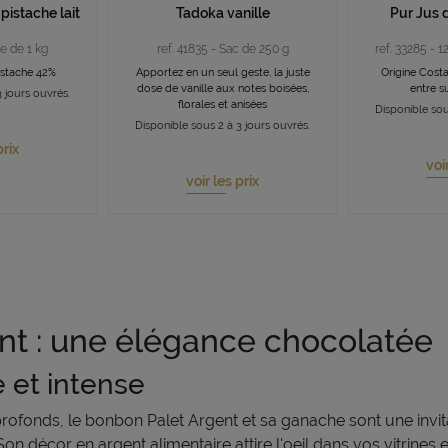
pistache lait
Tadoka vanille
Pur Jus 
te de 1 kg
ref. 41835 - Sac de 250 g
ref. 33285 - 1
pistache 42%
Apportez en un seul geste, la juste
Origine Costa
dose de vanille aux notes boisées,
entre s
 jours ouvrés.
florales et anisées
Disponible sou
Disponible sous 2 à 3 jours ouvrés.
prix
voi
voir les prix
nt : une élégance chocolatée
 et intense
ofonds, le bonbon Palet Argent et sa ganache sont une invita
 Son décor en argent alimentaire attire l'oeil dans vos vitrines 