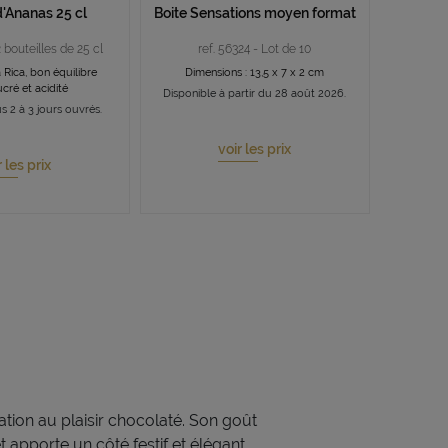
d'Ananas 25 cl
Boite Sensations moyen format
2 bouteilles de 25 cl
ref. 56324 - Lot de 10
 Rica, bon équilibre
Dimensions : 13,5 x 7 x 2 cm
ucré et acidité
Disponible à partir du 28 août 2026.
s 2 à 3 jours ouvrés.
voir les prix
r les prix
tion au plaisir chocolaté. Son goût
et apporte un côté festif et élégant.