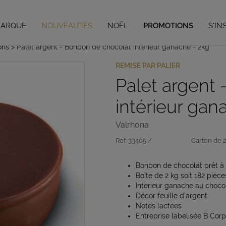
Vous avez jusqu'au 04/09/26 pour vos préco de Noël,
en savoir plus
MARQUE
NOUVEAUTÉS
NOËL
PROMOTIONS
S'IN
ons
> Palet argent - Bonbon de chocolat intérieur ganache - 2kg
REMISE PAR PALIER
Palet argent
intérieur gan
Valrhona
Réf:
33405 /
Carton de 
Bonbon de chocolat prêt à 
Boîte de 2 kg soit 182 pièce
Intérieur ganache au chocola
Décor feuille d'argent
Notes lactées
Entreprise labelisée B Corp