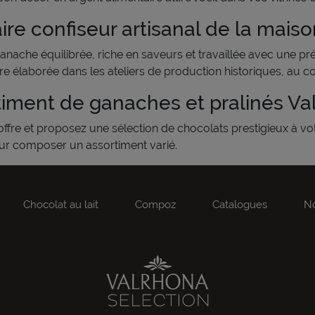
aire confiseur artisanal de la mais
anache équilibrée, riche en saveurs et travaillée avec une pré
ore élaborée dans les ateliers de production historiques, au c
iment de ganaches et pralinés Va
ffre et proposez une sélection de chocolats prestigieux à vot
our composer un assortiment varié.
Chocolat au lait
Compoz
Catalogues
No