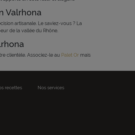
on Valrhona
cision artisanale. Le saviez-vous ? La
oeur de la vallée du Rhône.
lrhona
re clientèle. Associez-le au
Palet Or
mais
s recettes
Nos services