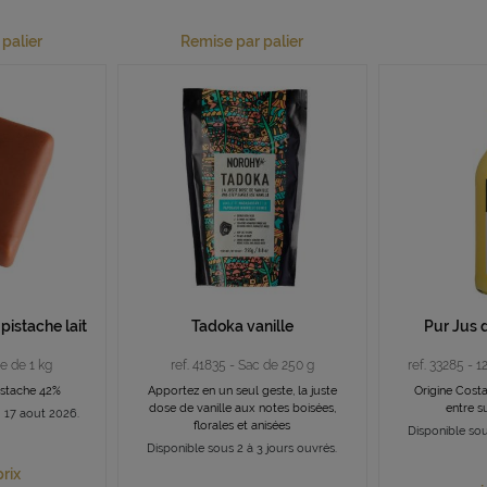
palier
Remise par palier
pistache lait
Tadoka vanille
Pur Jus 
te de 1 kg
ref. 41835 - Sac de 250 g
ref. 33285 - 1
pistache 42%
Apportez en un seul geste, la juste
Origine Costa
dose de vanille aux notes boisées,
entre s
u 17 aout 2026.
florales et anisées
Disponible sou
Disponible sous 2 à 3 jours ouvrés.
prix