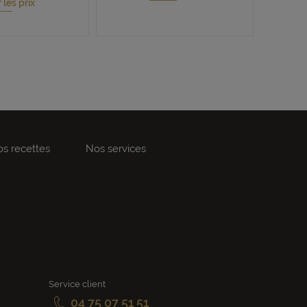
r les prix
s recettes
Nos services
Service client
04 75 07 51 51