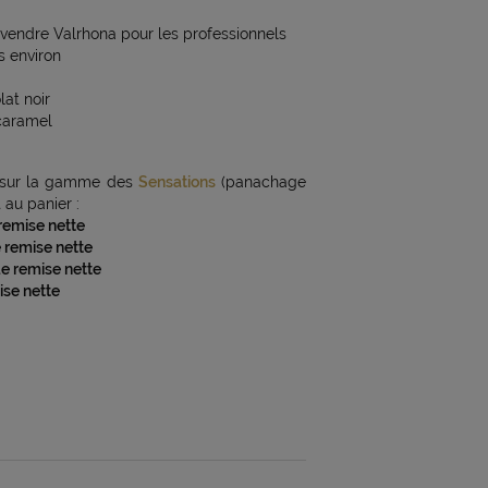
vendre Valrhona pour les professionnels
s environ
lat noir
 caramel
sur la gamme des
Sensations
(panachage
au panier :
 remise nette
e remise nette
de remise nette
ise nette