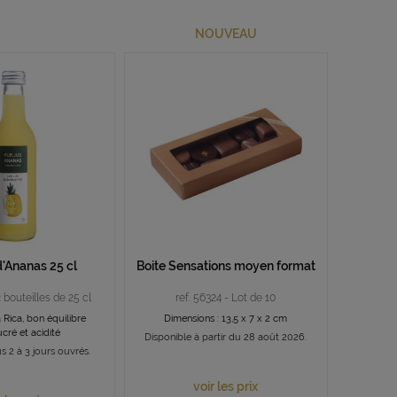
NOUVEAU
d'Ananas 25 cl
Boite Sensations moyen format
2 bouteilles de 25 cl
ref. 56324 - Lot de 10
 Rica, bon équilibre
Dimensions : 13,5 x 7 x 2 cm
ucré et acidité
Disponible à partir du 28 août 2026.
s 2 à 3 jours ouvrés.
voir les prix