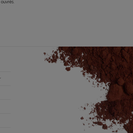
 ouvrés.
r