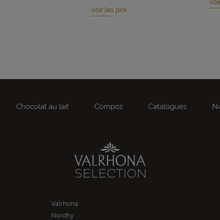
voi
voir les prix
Chocolat au lait
Compoz
Catalogues
No
Valrhona
Norohy