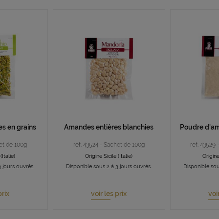
s en grains
Amandes entières blanchies
Poudre d'am
het de 100g
ref. 43524 - Sachet de 100g
ref. 43529
(Italie)
Origine Sicile (Italie)
Origine 
 jours ouvrés.
Disponible sous 2 à 3 jours ouvrés.
Disponible sou
prix
voir les prix
voi