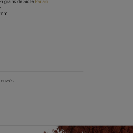
 grains de Sicile
Pariani
e
-4mm
 ouvrés.