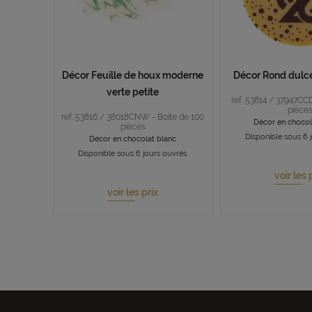
Décor Feuille de houx moderne
Décor Rond dulc
verte petite
ref. 53814 / 37947CCD
pièce
ref. 53816 / 38018CNW - Boite de 100
Décor en chocol
pièces
Disponible sous 6 
Décor en chocolat blanc
Disponible sous 6 jours ouvrés.
voir les 
voir les prix