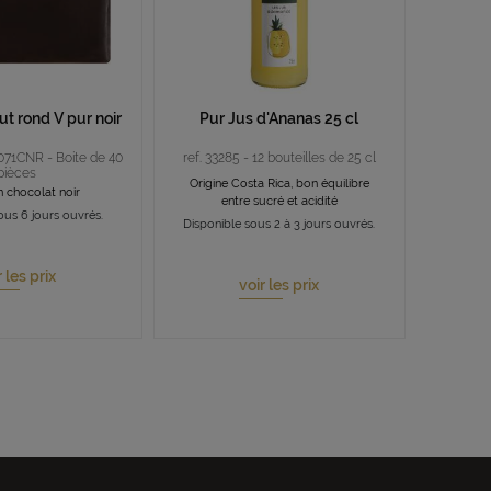
t rond V pur noir
Pur Jus d'Ananas 25 cl
8071CNR - Boite de 40
ref. 33285 - 12 bouteilles de 25 cl
pièces
Origine Costa Rica, bon équilibre
 chocolat noir
entre sucré et acidité
ous 6 jours ouvrés.
Disponible sous 2 à 3 jours ouvrés.
r les prix
voir les prix