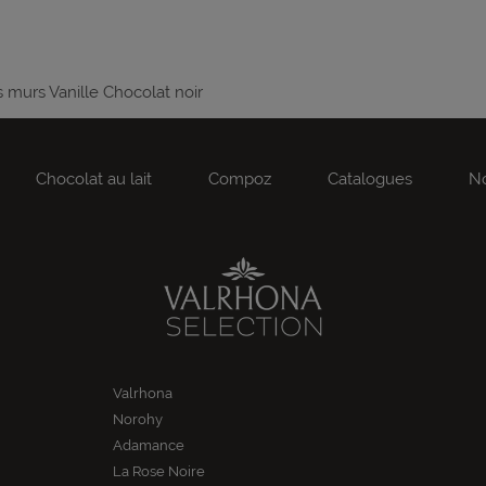
murs Vanille Chocolat noir
Chocolat au lait
Compoz
Catalogues
No
Valrhona
Norohy
Adamance
La Rose Noire