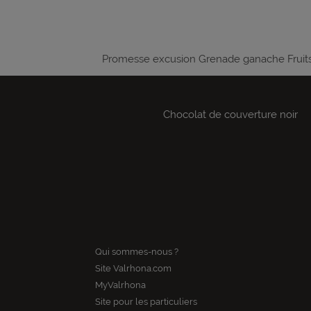
Promesse excusion Grenade ganache Fruits 
Chocolat de couverture noir
Qui sommes-nous ?
Site Valrhona.com
MyValrhona
Site pour les particuliers