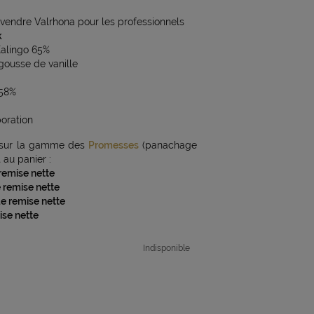
vendre Valrhona pour les professionnels
k
Kalingo 65%
gousse de vanille
 58%
poration
sur la gamme des
Promesses
(panachage
au panier :
 remise nette
e remise nette
de remise nette
ise nette
Indisponible