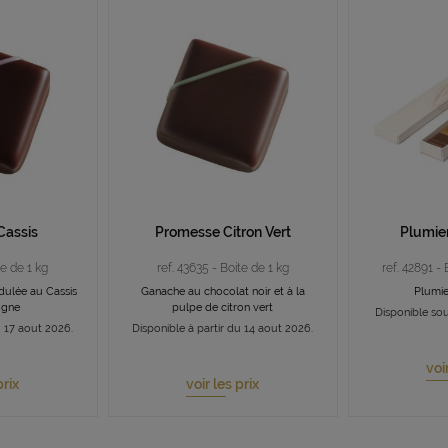
Cassis
Promesse Citron Vert
Plumie
te de 1 kg
ref. 43635 - Boite de 1 kg
ref. 42891 -
idulée au Cassis
Ganache au chocolat noir et à la
Plumi
ogne
pulpe de citron vert
Disponible sou
u 17 aout 2026.
Disponible à partir du 14 aout 2026.
voi
prix
voir les prix