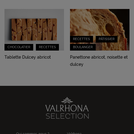
RECETTES
PÂTISSIER
CHOCOLATIER
RECETTES
BOULANGER
Tablette Dulcey abricot
Panettone abricot, noisette et
dulcey
Qui sommes-nous ?
Valrhona