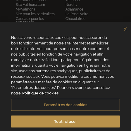
Site Valrhona.com
Norohy
MyValrhona
Adamance
Site pour les particuliers
La Rose Noire
Cadeaux pour les
Chocolatree
entreprises
Sosa
Avantages de commander
Pariani
X
en ligne
Villars
FAQ
Republica del cacao
Nous avons recours aux cookies pour nous assurer du
Contactez-nous
bon fonctionnement de notre site internet et améliorer
notre site internet, pour personnaliser notre contenu et
Service client
nos publicités en fonction de votre navigation et afin
04 75 07 51 51
d’analyser notre trafic. Nous partageons également des
informations, quant à votre navigation en ligne sur notre
Du lundi au jeudi : 8h - 18h
site, avec nos partenaires analytiques, publicitaires et de
Le vendredi : 8h - 17h
réseaux sociaux. Vous pouvez modifier à tout moment vos
paramètres en matière de cookies en cliquant sur
"Paramètres des cookies". Pour en savoir plus, consultez
notre
Politique de cookies
VALRHONA FRANCE - ZA Les Fleurons - 315 Allée des Bergerons -
26600 Mercurol - France
Paramètres des cookies
Conditions générales de vente
Politique de cookies
Vie privée
Mentions légales
Crédits
Accessibilité
Tout refuser